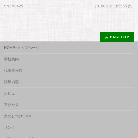
SN3M0425
20190202_185555 (5)
PAGETOP
HOME=トップページ
学校案内
代表者挨拶
訓練内容
レビュー
アクセス
犬のしつけQ＆A
リンク