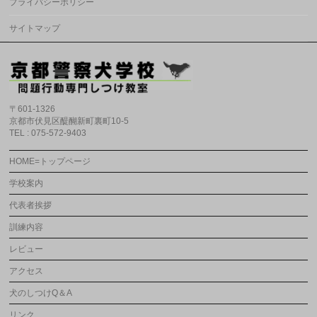
プライバシーポリシー
サイトマップ
〒601-1326
京都市伏見区醍醐新町裏町10-5
TEL : 075-572-9403
HOME=トップページ
学校案内
代表者挨拶
訓練内容
レビュー
アクセス
犬のしつけQ＆A
リンク