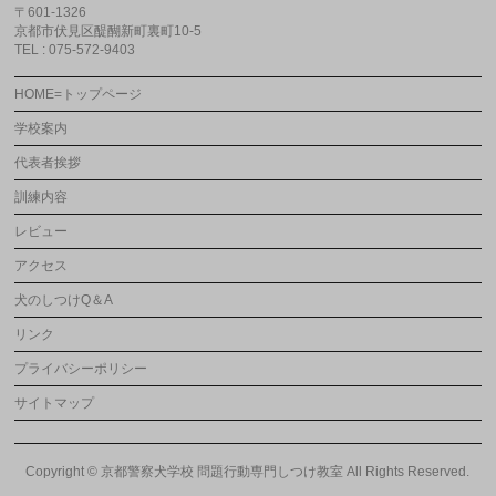
〒601-1326
京都市伏見区醍醐新町裏町10-5
TEL : 075-572-9403
HOME=トップページ
学校案内
代表者挨拶
訓練内容
レビュー
アクセス
犬のしつけQ＆A
リンク
プライバシーポリシー
サイトマップ
Copyright ©
京都警察犬学校 問題行動専門しつけ教室
All Rights Reserved.