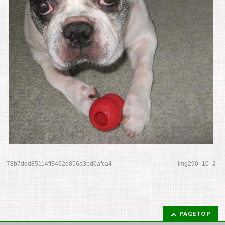
78b7ddd85114ff3492d856a3bd0afca4
img290_10_2
PAGETOP