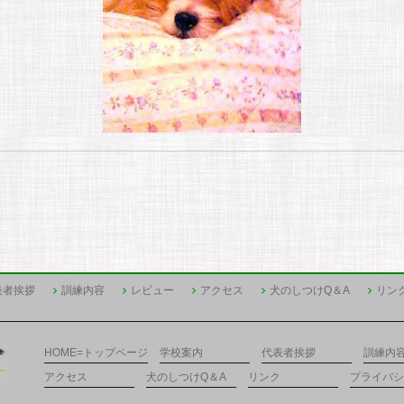
表者挨拶
訓練内容
レビュー
アクセス
犬のしつけQ＆A
リン
HOME=トップページ
学校案内
代表者挨拶
訓練内
アクセス
犬のしつけQ＆A
リンク
プライバシ