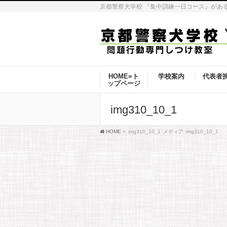
京都警察犬学校 『集中訓練一日コース』があ
HOME=ト
学校案内
代表者
ップページ
img310_10_1
HOME
»
img310_10_1
メディア
img310_10_1