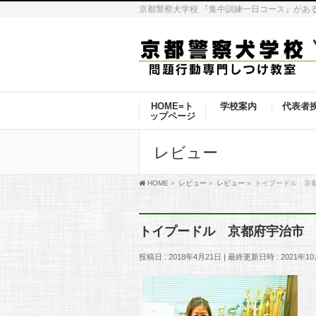
京都警察犬学校 『集中訓練一日コース』があ
HOME=ト
学校案内
代表者
ップページ
レビュー
HOME
»
レビュー
»
レビュー
»
トイプードル 京
トイプードル 京都府宇治市
投稿日 : 2018年4月21日
最終更新日時 : 2021年1