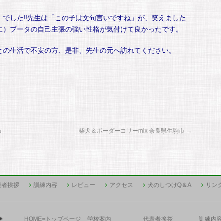
』でした‼先生は「この子は文句言いですね」が、笑えました
に）プータの自己主張の強い性格が気付けて良かったです。
との生活で不安の方、是非、先生の元へ訪れてください。
市
柴犬＆ボーダーコリーmix 奈良県生駒市
→
表者挨拶
訓練内容
レビュー
アクセス
犬のしつけQ＆A
リン
HOME=トップページ
学校案内
代表者挨拶
訓練内