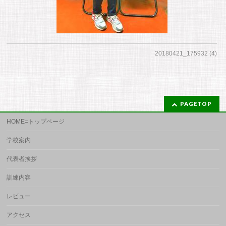
20180421_175932 (4)
PAGETOP
HOME=トップページ
学校案内
代表者挨拶
訓練内容
レビュー
アクセス