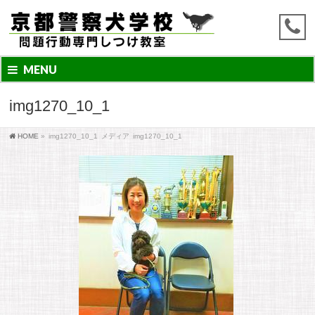
MENU
img1270_10_1
HOME
»
img1270_10_1
メディア
img1270_10_1