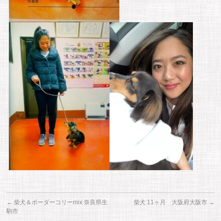
←
柴犬＆ボーダーコリーmix 奈良県生
柴犬 11ヶ月 大阪府大阪市
→
駒市