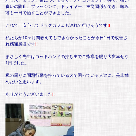
ハウス、ダウン、横について歩く、アイコンタクト、待て、拾い
食いの防止、ブラッシング、ドライヤー、主従関係ができ、噛み
癖も一日で治すことができました。
これで、安心してドッグカフェも連れて行けそうです
‼
私たちが10ヶ月間教えてもできなかったことが今日1日で改善さ
れ感謝感激です
‼
まさしく先生はゴッドハンドの持ち主でご指導を賜り大変幸せな
1日でした。
私の周りに問題行動を持っている犬で困っている人達に、是非勧
めたいと思います。
ありがとうございました
‼