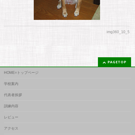
img360_10_5
PAGETOP
HOME=トップページ
学校案内
代表者挨拶
訓練内容
レビュー
アクセス