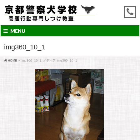
MENU
img360_10_1
HOME
»
img360_10_1
メディア
img360_10_1