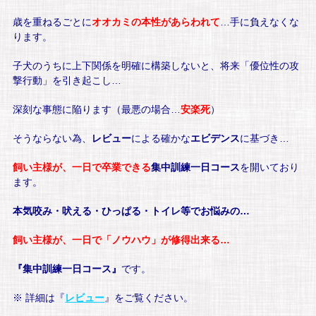
歳を重ねるごとに
オオカミの本性があらわれて
…手に負えなくな
ります。
子犬のうちに上下関係を明確に構築しないと、将来「優位性の攻
撃行動」を引き起こし…
深刻な事態に陥ります（最悪の場合…
安楽死
）
そうならない為、
レビュー
による確かな
エビデンス
に基づき…
飼い主様が、一日で卒業できる
集中訓練一日コース
を開いており
ます。
本気咬み・吠える・ひっぱる・トイレ等でお悩みの…
飼い主様が、一日で「ノウハウ」が修得出来る…
『集中訓練一日コース』
です。
※ 詳細は『
レビュー
』をご覧ください。