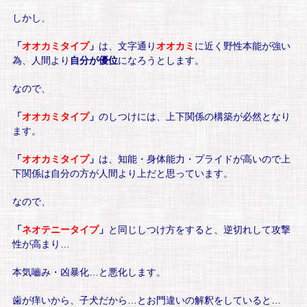
しかし、
「
オオカミタイプ
」
は、文字通り
オオカミ
に近く野性本能が強い
為、人間より
自分が優位
になろうとします。
なので、
「
オオカミタイプ
」
のしつけには、上下関係の構築が必然となり
ます。
「
オオカミタイプ
」
は、知能・身体能力・プライドが高いので上
下関係は自分の方が人間より上だと思っています。
なので、
「
ネオテニータイプ
」
と同じしつけ方をすると、逆切れして攻撃
性が高まり…
本気嚙み・凶暴化…と悪化します。
歯が痒いから、子犬だから…とお門違いの解釈をしていると…