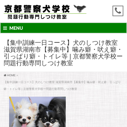
MENU
【集中訓練一日コース】犬のしつけ教室
滋賀県湖南市【募集中】噛み癖・吠え癖・
引っぱり癖・トイレ等 | 京都警察犬学校ー
問題行動専問しつけ教室
HOME
»
【集中訓練一日コース】犬のしつけ教室 滋賀県湖南市【募集中】噛み癖・吠え癖・引っぱり
癖・トイレ等 | 京都警察犬学校ー問題行動専問しつけ教室