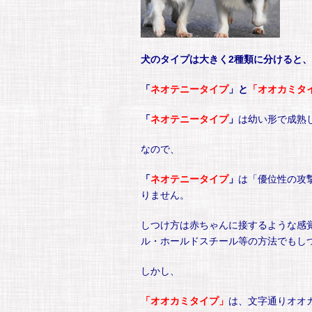
犬のタイプは大きく2種類に分けると、
「
ネオテニータイプ
」と
「オオカミタ
「
ネオテニータイプ
」
は幼い形で成熟
なので、
「
ネオテニータイプ
」
は「優位性の攻
りません。
しつけ方は赤ちゃんに接するような感
ル・ホールドスチール等の方法でもし
しかし、
「
オオカミタイプ」
は、文字通りオオ