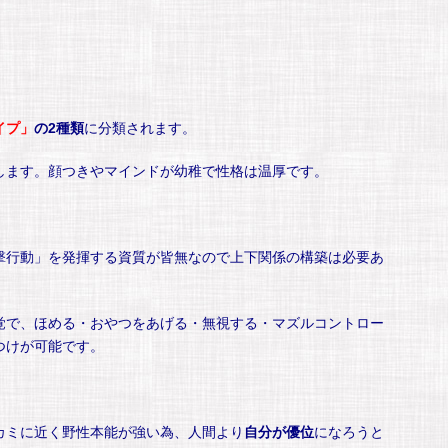
イプ」
の2種類
に分類されます。
します。顔つきやマインドが幼稚で性格は温厚です。
撃行動」を発揮する資質が皆無なので上下関係の構築は必要あ
覚で、ほめる・おやつをあげる・無視する・マズルコントロー
つけが可能です。
カミに近く野性本能が強い為、人間より
自分が優位
になろうと