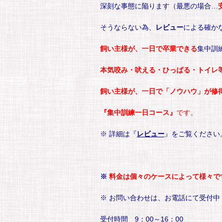
深刻な事態に陥ります（最悪の場合…
そうならない為、
レビュー
による確か
飼い主様が、一日で卒業できる
集中訓
本気咬み・吠える・ひっぱる・トイレ
飼い主様が、一日で「ノウハウ」が修
『集中訓練一日コース』
です。
※ 詳細は『
レビュー
』をご覧ください
※
料金は個々のケースによって様々で
※ お問い合わせは、お電話にて受付中
受付時間 9：00～16：00