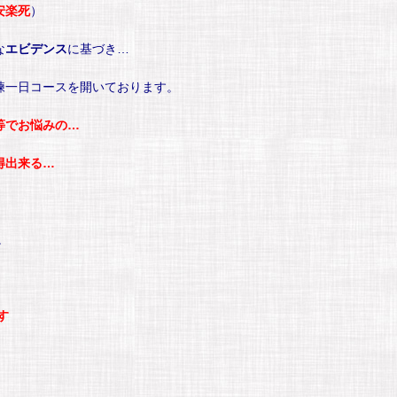
安楽死
）
な
エビデンス
に基づき…
練一日コースを開いております。
等でお悩みの…
得出来る…
。
す