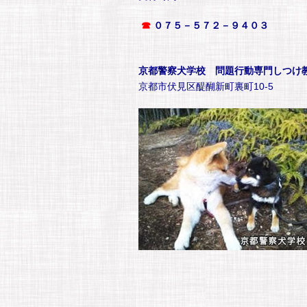
☎
０７５－５７２－９４０３
京都警察犬学校 問題行動専門しつけ
京都市伏見区醍醐新町裏町10-5