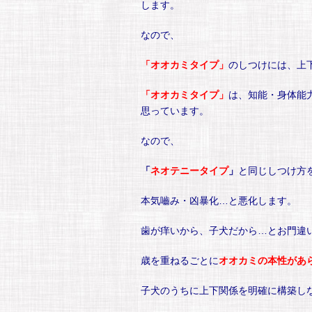
します。
なので、
「オオカミタイプ」
のしつけには、上
「オオカミタイプ」
は、知能・身体能
思っています。
なので、
「
ネオテニータイプ
」
と同じしつけ方
本気嚙み・凶暴化…と悪化します。
歯が痒いから、子犬だから…とお門違
歳を重ねるごとに
オオカミの本性があ
子犬のうちに上下関係を明確に構築し