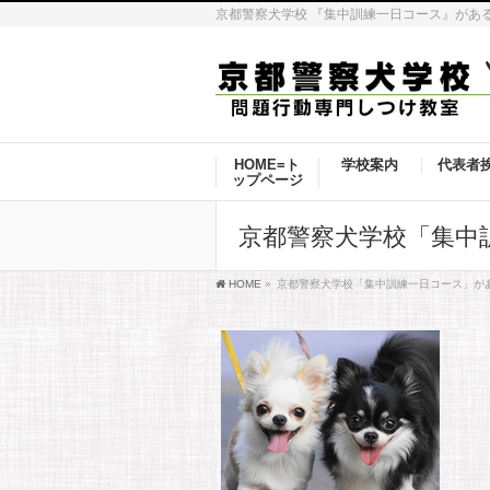
京都警察犬学校 『集中訓練一日コース』があ
HOME=ト
学校案内
代表者
ップページ
京都警察犬学校「集中
HOME
»
京都警察犬学校「集中訓練一日コース」が