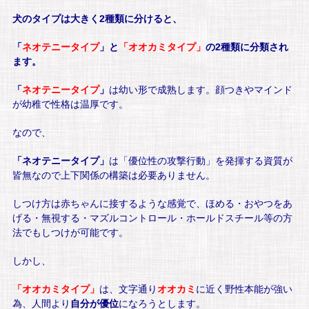
犬のタイプは大きく2種類に分けると、
「
ネオテニータイプ
」と
「オオカミタイプ」
の2種類に分類され
ます。
「
ネオテニータイプ
」
は幼い形で成熟します。顔つきやマインド
が幼稚で性格は温厚です。
なので、
「ネオテニータイプ」
は「優位性の攻撃行動」を発揮する資質が
皆無なので上下関係の構築は必要ありません。
しつけ方は赤ちゃんに接するような感覚で、ほめる・おやつをあ
げる・無視する・マズルコントロール・ホールドスチール等の方
法でもしつけが可能です。
しかし、
「
オオカミタイプ」
は、文字通り
オオカミ
に近く野性本能が強い
為、人間より
自分が優位
になろうとします。