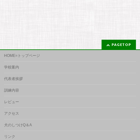
PAGETOP
HOME=トップページ
学校案内
代表者挨拶
訓練内容
レビュー
アクセス
犬のしつけQ＆A
リンク