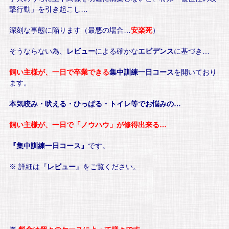
撃行動」を引き起こし…
深刻な事態に陥ります（最悪の場合…
安楽死
）
そうならない為、
レビュー
による確かな
エビデンス
に基づき…
飼い主様が、一日で卒業できる
集中訓練一日コース
を開いており
ます。
本気咬み・吠える・ひっぱる・トイレ等でお悩みの…
飼い主様が、一日で「ノウハウ」が修得出来る…
『集中訓練一日コース』
です。
※ 詳細は『
レビュー
』をご覧ください。