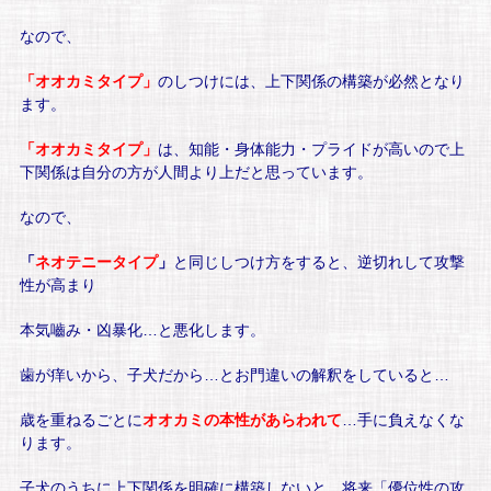
なので、
「オオカミタイプ」
のしつけには、上下関係の構築が必然となり
ます。
「オオカミタイプ」
は、知能・身体能力・プライドが高いので上
下関係は自分の方が人間より上だと思っています。
なので、
「
ネオテニータイプ
」
と同じしつけ方をすると、逆切れして攻撃
性が高まり
本気嚙み・凶暴化…と悪化します。
歯が痒いから、子犬だから…とお門違いの解釈をしていると…
歳を重ねるごとに
オオカミの本性があらわれて
…手に負えなくな
ります。
子犬のうちに上下関係を明確に構築しないと、将来「優位性の攻