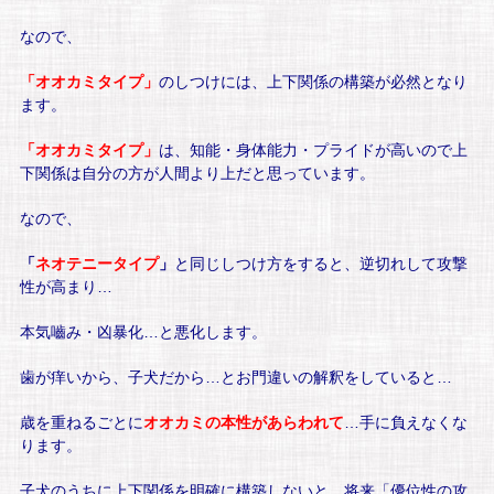
なので、
「オオカミタイプ」
のしつけには、上下関係の構築が必然となり
ます。
「オオカミタイプ」
は、知能・身体能力・プライドが高いので上
下関係は自分の方が人間より上だと思っています。
なので、
「
ネオテニータイプ
」
と同じしつけ方をすると、逆切れして攻撃
性が高まり…
本気嚙み・凶暴化…と悪化します。
歯が痒いから、子犬だから…とお門違いの解釈をしていると…
歳を重ねるごとに
オオカミの本性があらわれて
…手に負えなくな
ります。
子犬のうちに上下関係を明確に構築しないと、将来「優位性の攻