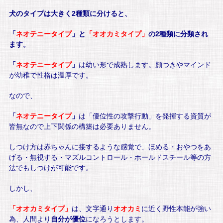
犬のタイプは大きく2種類に分けると、
「
ネオテニータイプ
」と
「オオカミタイプ」
の2種類に分類され
ます。
「
ネオテニータイプ
」
は幼い形で成熟します。顔つきやマインド
が幼稚で性格は温厚です。
なので、
「
ネオテニータイプ
」
は「優位性の攻撃行動」を発揮する資質が
皆無なので上下関係の構築は必要ありません。
しつけ方は赤ちゃんに接するような感覚で、ほめる・おやつをあ
げる・無視する・マズルコントロール・ホールドスチール等の方
法でもしつけが可能です。
しかし、
「
オオカミタイプ」
は、文字通り
オオカミ
に近く野性本能が強い
為、人間より
自分が優位
になろうとします。