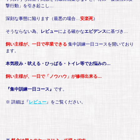
撃行動」を引き起こし…
深刻な事態に陥ります（最悪の場合…
安楽死
）
そうならない為、
レビュー
による確かな
エビデンス
に基づき…
飼い主様が、一日で卒業できる
集中訓練一日コースを開いており
ます。
本気咬み・吠える・ひっぱる・トイレ等でお悩みの…
飼い主様が、一日で「ノウハウ」が修得出来る…
『集中訓練一日コース』
です。
※ 詳細は『
レビュー
』をご覧ください。