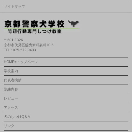
サイトマップ
〒601-1326
京都市伏見区醍醐新町裏町10-5
TEL : 075-572-9403
HOME=トップページ
学校案内
代表者挨拶
訓練内容
レビュー
アクセス
犬のしつけQ＆A
リンク