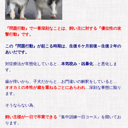
『問題行動』で一番深刻なことは、飼い主に対する『優位性の攻
撃行動』です。
この『問題行動』が起こる時期は、生後６ケ月前後～生後２年の
あいだです。
対症療法が常態化していると…
本気咬み・凶暴化
…と悪化しま
す。
歯が痒いから、子犬だからと…お門違いの解釈をしていると…
オオカミの本性が歳を重ねるごとにあらわれ
…深刻な事態に陥り
ます。
そうならない為、
飼い主様が一日で卒業できる
『集中訓練一日コース』を開いてお
ります。