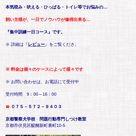
本気咬み・吠える・ひっぱる・トイレ等でお悩みの…
飼い主様が、一日でノウハウが修得出来る…
『集中訓練一日コース』です。
※ 詳細は『
レビュー
』をご覧くださ。
※ 料金は個々のケースによって様々です
※ お問い合わせは、お電話にて受付中
受付時間 9：00～16：00
☎
０７５－５７２－９４０３
京都警察犬学校 問題行動専門しつけ教室
京都市伏見区醍醐新町裏町10-5